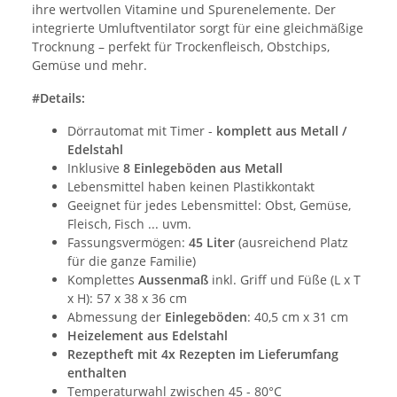
ihre wertvollen Vitamine und Spurenelemente. Der
integrierte Umluftventilator sorgt für eine gleichmäßige
Trocknung – perfekt für Trockenfleisch, Obstchips,
Gemüse und mehr.
#Details:
Dörrautomat mit Timer -
komplett aus Metall /
Edelstahl
Inklusive
8 Einlegeböden aus Metall
Lebensmittel haben keinen Plastikkontakt
Geeignet für jedes Lebensmittel: Obst, Gemüse,
Fleisch, Fisch ... uvm.
Fassungsvermögen:
45 Liter
(ausreichend Platz
für die ganze Familie)
Komplettes
Aussenmaß
inkl. Griff und Füße (L x T
x H): 57 x 38 x 36 cm
Abmessung der
Einlegeböden
: 40,5 cm x 31 cm
Heizelement aus Edelstahl
Rezeptheft mit 4x Rezepten im Lieferumfang
enthalten
Temperaturwahl zwischen 45 - 80°C