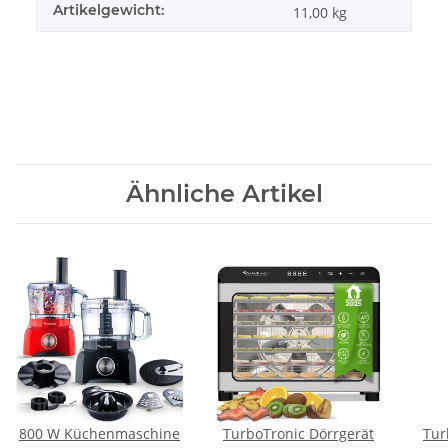
Artikelgewicht:
11,00
kg
Ähnliche Artikel
800 W Küchenmaschine
TurboTronic Dörrgerät
Tur