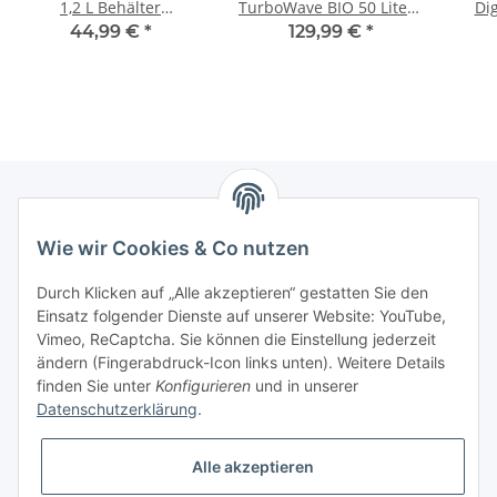
1,2 L Behälter
TurboWave BIO 50 Liter -
Dig
Zerkleinerer
35°C bis 75°C - komplett
700W
44,99 €
*
129,99 €
*
Zitruspresse Mixer
aus Metall 7 Etagen
| 5
schwarz rot
Obst Gemüse Fleisch
Aut
Pilze Früchtetrockner
Schne
Dörrapparat Dörrer
&
Dörrautomat Edelstahl
Newsletter Abonnieren
Wie wir Cookies & Co nutzen
Bitte senden Sie mir entsprechend Ihrer
Durch Klicken auf „Alle akzeptieren“ gestatten Sie den
Datenschutzerklärung
regelmäßig und jederzeit widerruflich
Einsatz folgender Dienste auf unserer Website: YouTube,
Informationen zu Ihrem Produktsortiment per E-Mail zu.
Vimeo, ReCaptcha. Sie können die Einstellung jederzeit
ändern (Fingerabdruck-Icon links unten). Weitere Details
finden Sie unter
Konfigurieren
und in unserer
Abonnieren
Datenschutzerklärung
.
Alle akzeptieren
Informationen