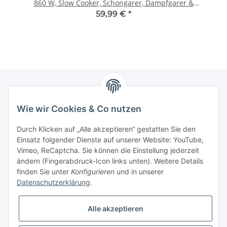
860 W, Slow Cooker, Schongarer, Dampfgarer &
Reiskocher, digitale Bedienung, automatische
59,99 €
*
Warmhaltefunktion
Newsletter Abonnieren
Wie wir Cookies & Co nutzen
Bitte senden Sie mir entsprechend Ihrer
Durch Klicken auf „Alle akzeptieren“ gestatten Sie den
Datenschutzerklärung
regelmäßig und jederzeit widerruflich
Einsatz folgender Dienste auf unserer Website: YouTube,
Informationen zu Ihrem Produktsortiment per E-Mail zu.
Vimeo, ReCaptcha. Sie können die Einstellung jederzeit
ändern (Fingerabdruck-Icon links unten). Weitere Details
finden Sie unter
Konfigurieren
und in unserer
Abonnieren
Datenschutzerklärung
.
Alle akzeptieren
Informationen