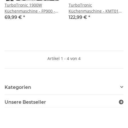
TurboTronic 1900W
TurboTronic
Küchenmaschine - FP900 -
Küchenmaschine - KMT015 -
3L, Food Processor mit
6,5L Rühr- & Knetmaschine,
69,99 €
*
122,99 €
*
Standmixer Behälter 1,5L
1200W, Multifunktion,
Glaskaraffe Raspelscheiben
stufenlose Geschwindigkeit,
Zitruspresse Zerkleinerer
Timer, Edelstahlschüssel
Eiscrusher Power
Artikel 1 - 4 von 4
Kategorien
Unsere Bestseller