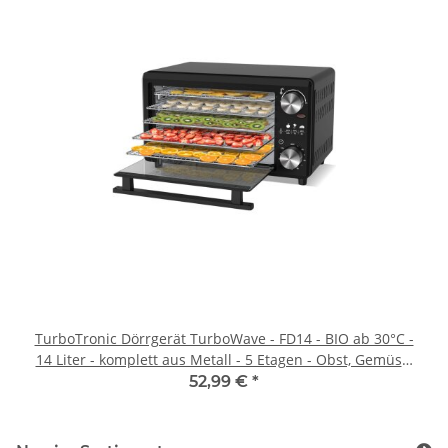
TurboTronic Dörrgerät TurboWave - FD14 - BIO ab 30°C -
14 Liter - komplett aus Metall - 5 Etagen - Obst, Gemüse,
Fleisch, Pilze und co Früchtetrockner Dörrapparat Dörrer
52,99 €
*
Dörrautomat Edelstahl