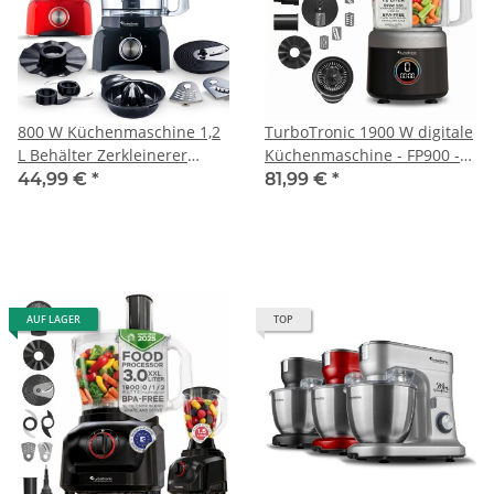
800 W Küchenmaschine 1,2
TurboTronic 1900 W digitale
L Behälter Zerkleinerer
Küchenmaschine - FP900 -
Zitruspresse Mixer schwarz
1,2L Zerkleinerer
44,99 €
*
81,99 €
*
rot
Zitruspresse Mixer Schwarz
AUF LAGER
TOP