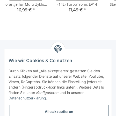
orange für Multi-Zyklon
(14L) TurboTronic EV14
Sta
Staubsauger
wa
16,99 €
*
11,49 €
*
Turbotronic CV05
Newsletter Abonnieren
Wie wir Cookies & Co nutzen
Bitte senden Sie mir entsprechend Ihrer
Durch Klicken auf „Alle akzeptieren“ gestatten Sie den
Datenschutzerklärung
regelmäßig und jederzeit widerruflich
Einsatz folgender Dienste auf unserer Website: YouTube,
Informationen zu Ihrem Produktsortiment per E-Mail zu.
Vimeo, ReCaptcha. Sie können die Einstellung jederzeit
ändern (Fingerabdruck-Icon links unten). Weitere Details
finden Sie unter
Konfigurieren
und in unserer
Abonnieren
Datenschutzerklärung
.
Alle akzeptieren
Informationen