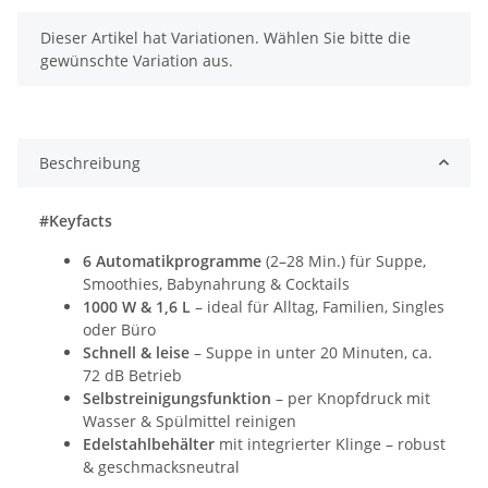
x
Dieser Artikel hat Variationen. Wählen Sie bitte die
gewünschte Variation aus.
Beschreibung
#Keyfacts
6 Automatikprogramme
(2–28 Min.) für Suppe,
Smoothies, Babynahrung & Cocktails
1000 W & 1,6 L
– ideal für Alltag, Familien, Singles
oder Büro
Schnell & leise
– Suppe in unter 20 Minuten, ca.
72 dB Betrieb
Selbstreinigungsfunktion
– per Knopfdruck mit
Wasser & Spülmittel reinigen
Edelstahlbehälter
mit integrierter Klinge – robust
& geschmacksneutral