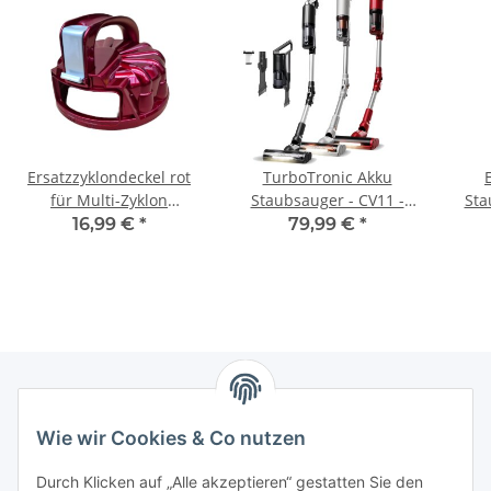
Ersatzzyklondeckel rot
TurboTronic Akku
für Multi-Zyklon
Staubsauger - CV11 -
Sta
Staubsauger
kabelloser 2in1
wa
16,99 €
*
79,99 €
*
Turbotronic CV05
Stabstaubsauger &
Handstaubsauger, 120W,
11 kPa Saugleistung,
HEPA Filter, Zyklon-
Technologie, LED Bürste
Newsletter Abonnieren
Wie wir Cookies & Co nutzen
Bitte senden Sie mir entsprechend Ihrer
Durch Klicken auf „Alle akzeptieren“ gestatten Sie den