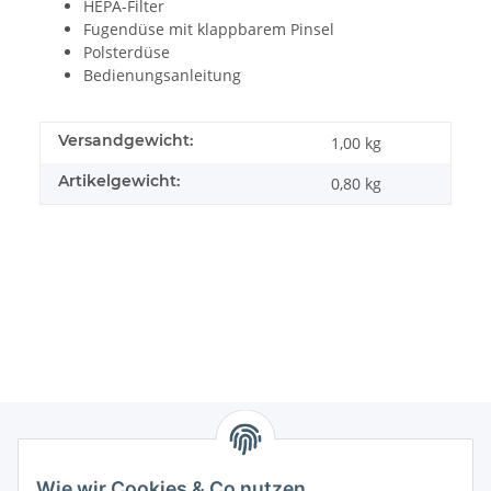
HEPA-Filter
Fugendüse mit klappbarem Pinsel
Polsterdüse
Bedienungsanleitung
Versandgewicht:
1,00 kg
Artikelgewicht:
0,80
kg
Newsletter Abonnieren
Wie wir Cookies & Co nutzen