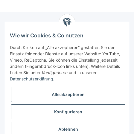
Newsletter Abonnieren
Wie wir Cookies & Co nutzen
Bitte senden Sie mir entsprechend Ihrer
Durch Klicken auf „Alle akzeptieren“ gestatten Sie den
Datenschutzerklärung
regelmäßig und jederzeit widerruflich
Einsatz folgender Dienste auf unserer Website: YouTube,
Informationen zu Ihrem Produktsortiment per E-Mail zu.
Vimeo, ReCaptcha. Sie können die Einstellung jederzeit
ändern (Fingerabdruck-Icon links unten). Weitere Details
finden Sie unter
Konfigurieren
und in unserer
Abonnieren
Datenschutzerklärung
.
Alle akzeptieren
Informationen
Konfigurieren
Gesetzliche Informationen
* Alle Preise inkl. gesetzlicher USt., zzgl.
Versand
Ablehnen