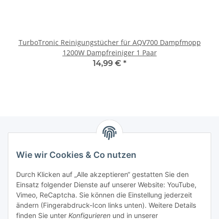
TurboTronic Reinigungstücher für AQV700 Dampfmopp
1200W Dampfreiniger 1 Paar
14,99 €
*
Newsletter Abonnieren
Wie wir Cookies & Co nutzen
Bitte senden Sie mir entsprechend Ihrer
Durch Klicken auf „Alle akzeptieren“ gestatten Sie den
Datenschutzerklärung
regelmäßig und jederzeit widerruflich
Einsatz folgender Dienste auf unserer Website: YouTube,
Informationen zu Ihrem Produktsortiment per E-Mail zu.
Vimeo, ReCaptcha. Sie können die Einstellung jederzeit
ändern (Fingerabdruck-Icon links unten). Weitere Details
finden Sie unter
Konfigurieren
und in unserer
Abonnieren