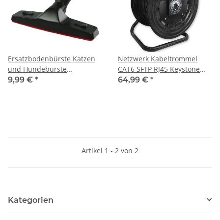
Ersatzbodenbürste Katzen
Netzwerk Kabeltrommel
und Hundebürste
CAT6 SFTP RJ45 Keystone
Ersatzdüse 30 31 32 33 34
Internetverlängerung
9,99 €
*
64,99 €
*
35 36 37 mm
Netzwerkkabel
Artikel 1 - 2 von 2
Kategorien