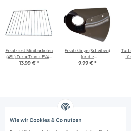
Ersatzrost Minibackofen
Ersatzklinge (Scheiben)
Turbo
(45L) TurboTronic EV45,
für die
fü
EV45R und DEV45
Küchenmaschinen TT-
13,99 €
*
9,99 €
*
FP800 von TurboTronic
Newsletter Abonnieren
Wie wir Cookies & Co nutzen