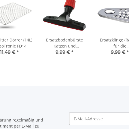
itter Dörrer (14L)
Ersatzbodenbürste
Ersatzklinge (R
boTronic FD14
Katzen und
für die
Hundebürste
Küchenmaschin
11,49 €
*
9,99 €
*
9,99 €
*
Ersatzdüse 30 31 32 33
FP800 von Turb
34 35 36 37 mm
lärung
regelmäßig und
timent per E-Mail zu.