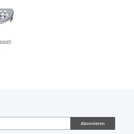
aspel)
en TT-
oTronic
Abonnieren