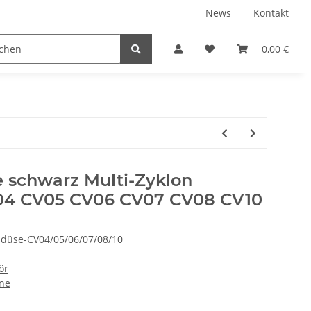
News
Kontakt
0,00 €
 schwarz Multi-Zyklon
04 CV05 CV06 CV07 CV08 CV10
düse-CV04/05/06/07/08/10
ör
ine