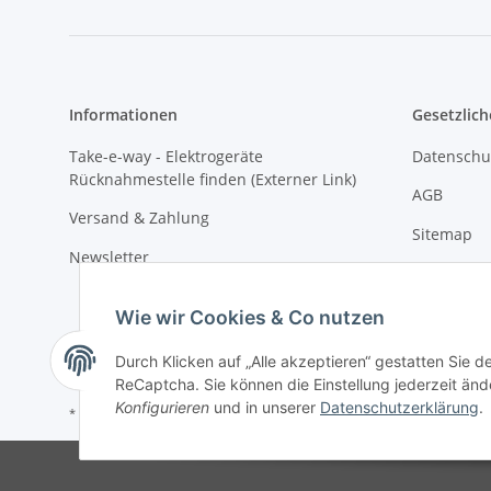
Informationen
Gesetzlich
Take-e-way - Elektrogeräte
Datenschu
Rücknahmestelle finden (Externer Link)
AGB
Versand & Zahlung
Sitemap
Newsletter
Impressu
Batteriege
Wie wir Cookies & Co nutzen
Widerrufs
Durch Klicken auf „Alle akzeptieren“ gestatten Sie 
ReCaptcha. Sie können die Einstellung jederzeit ände
Konfigurieren
und in unserer
Datenschutzerklärung
.
* Alle Preise inkl. gesetzlicher USt., zzgl.
Versand