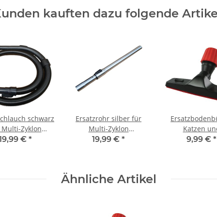
unden kauften dazu folgende Artike
schlauch schwarz
Ersatzrohr silber für
Ersatzbodenb
 Multi-Zyklon
Multi-Zyklon
Katzen un
taubsauger
Staubsauger
Hundebürs
19,99 €
*
19,99 €
*
9,99 €
*
botronic CV05
Turbotronic CV04 CV05
Ersatzdüse 30 3
CV06 CV07 CV08 CV10
34 35 36 37
Ähnliche Artikel