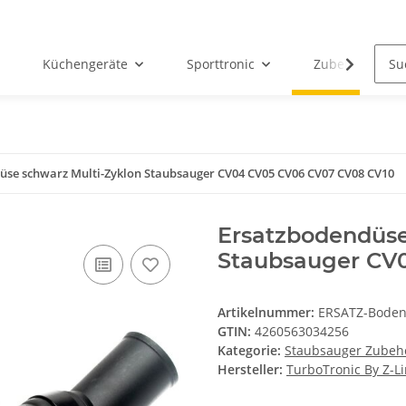
Küchengeräte
Sporttronic
Zubehör
üse schwarz Multi-Zyklon Staubsauger CV04 CV05 CV06 CV07 CV08 CV10
Ersatzbodendüse
Staubsauger CV
Artikelnummer:
ERSATZ-Boden
GTIN:
4260563034256
Kategorie:
Staubsauger Zubeh
Hersteller:
TurboTronic By Z-L