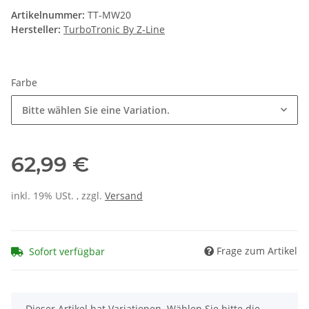
Artikelnummer:
TT-MW20
Hersteller:
TurboTronic By Z-Line
Farbe
Bitte wählen Sie eine Variation.
62,99 €
inkl. 19% USt. , zzgl.
Versand
Frage zum Artikel
Sofort verfügbar
x
Dieser Artikel hat Variationen. Wählen Sie bitte die