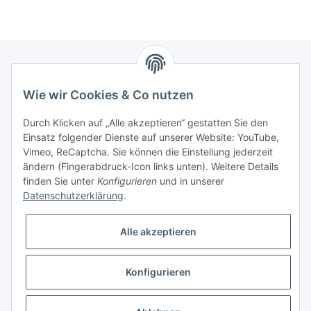
Sensormülleimer
Mas
mit 
Newsletter Abonnieren
Wie wir Cookies & Co nutzen
Bitte senden Sie mir entsprechend Ihrer
Durch Klicken auf „Alle akzeptieren“ gestatten Sie den
Datenschutzerklärung
regelmäßig und jederzeit widerruflich
Einsatz folgender Dienste auf unserer Website: YouTube,
Informationen zu Ihrem Produktsortiment per E-Mail zu.
Vimeo, ReCaptcha. Sie können die Einstellung jederzeit
ändern (Fingerabdruck-Icon links unten). Weitere Details
finden Sie unter
Konfigurieren
und in unserer
Abonnieren
Datenschutzerklärung
.
Alle akzeptieren
Informationen
Konfigurieren
Gesetzliche Informationen