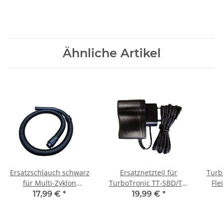
Ähnliche Artikel
Ersatzschlauch schwarz
Ersatznetzteil für
Turb
für Multi-Zyklon
TurboTronic TT-SBD/TT-
Fle
Staubsauger
DSB/TT-ESB Sensor
17,99 €
*
19,99 €
*
Turbotronic CV04/CV07
Edelstahl Mülleimer
E
Netzteil
Me