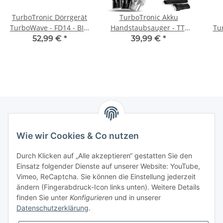
TurboTronic Dörrgerät
TurboTronic Akku
TurboWave - FD14 - BIO
Handstaubsauger - TT-
Tu
ab 30°C - 14 Liter -
CT20 - 15 kPa – Extrem
52,99 €
*
39,99 €
*
komplett aus Metall - 5
Saugstark, Kabellos, Mit
Etagen - Obst, Gemüse,
Ladestation, Beutellos,
Fleisch, Pilze und co
Für Auto, Haushalt &
Früchtetrockner
Tierhaare
Dörrapparat Dörrer
Dörrautomat Edelstahl
Newsletter Abonnieren
Wie wir Cookies & Co nutzen
Bitte senden Sie mir entsprechend Ihrer
Durch Klicken auf „Alle akzeptieren“ gestatten Sie den
Datenschutzerklärung
regelmäßig und jederzeit widerruflich
Einsatz folgender Dienste auf unserer Website: YouTube,
Informationen zu Ihrem Produktsortiment per E-Mail zu.
Vimeo, ReCaptcha. Sie können die Einstellung jederzeit
ändern (Fingerabdruck-Icon links unten). Weitere Details
finden Sie unter
Konfigurieren
und in unserer
Abonnieren
Datenschutzerklärung
.